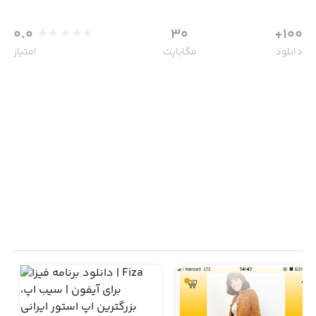
0.0
30
100+
دانلود
مگابایت
امتیاز