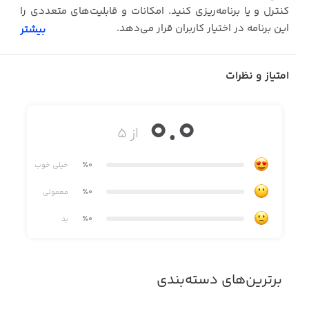
کنترل و یا برنامه‌ریزی کنید. امکانات و قابلیت‌های متعددی را
این برنامه در اختیار کاربران قرار می‌دهد.
بیشتر
برخی از این ویژگی‌ها عبارتند از:
امتیاز و نظرات
• کنترل از طریق اینترنت از هر نقطه از دنیا
• امکان کنترل بدون نیاز به اینترنت در محدوده و محیط اطراف
0.0
از ۵
• امکان تعریف ساعت و تایمر برای روشن یا خاموش شدن (تا ۴
تایمر به صورت همزمان).
٪0
خیلی خوب
• امکان برنامه‌ریزی حالت خروجی برای تک تک دقایق در ۲۴
٪0
معمولی
ساعت شبانه روز
٪0
بد
• امکان فعال‌سازی خروجی تصادفی که بیشترین کاربرد آن برای
روشنایی است که در هنگام سفر به طور تصادفی لامپ‌ها را
روشن و خاموش می‌کند.
برترین‌های دسته‌بندی
• عملکرد خروجی به صورت لحظه‌ای و پالسی. با این ویژگی
می‌توان حالت خروجی را از معمولی به پالسی تغییر داد.