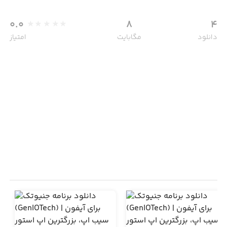
0.0
8
4
دانلود
مگابایت
امتیاز