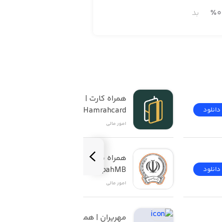
0
٪
بد
همراه کارت | 
Hamrahcard
دانلود
دانلود
امور ‌مالی
همراه بانک سپه | 
SepahMB
دانلود
دانلود
امور ‌مالی
مهریران | همراه‌ بانک 