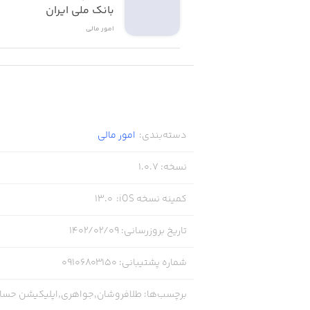
بانک ملی ایران
امور ‌مالی
دسته‌بندی
:
امور ‌مالی
نسخه
:
1.0.7
کمینه نسخه iOS
:
13.0
تاریخ بروزرسانی
:
۱۴۰۲/۰۲/۰۹
شماره پشتیبانی
:
09106803150
برچسب‌ها
:
طلافروشان,جواهری,اپلیکیشن حسا