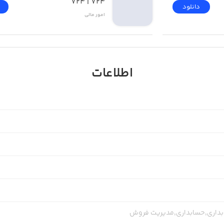
۷۲۴ | 724
دانلود
امور ‌مالی
اطلاعات
بداری,حسابداری,مدیریت فروش