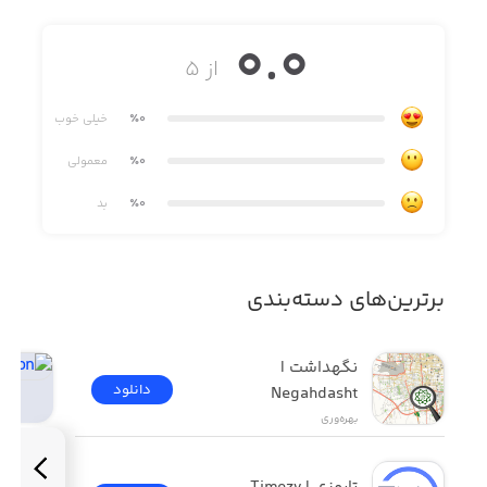
0.0
از ۵
٪0
خیلی خوب
٪0
معمولی
٪0
بد
برترین‌های دسته‌بندی
نگهداشت | 
دانلود
Negahdasht
بهره‌وری