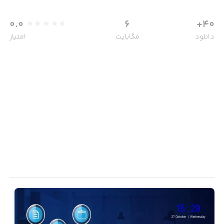
0.0
6
40+
دانلود
مگابایت
امتیاز