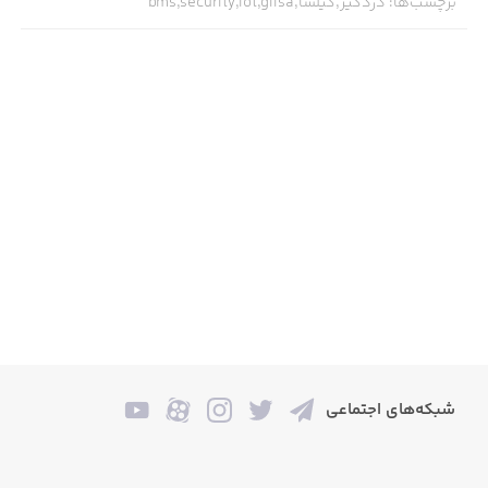
برچسب‌ها
:
دزدگیر,گیلسا,bms,security,iot,gilsa
شبکه‌های اجتماعی