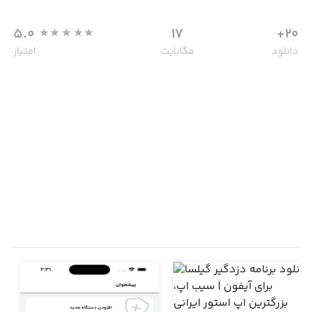
5.0
17
20+
دانلود
مگابایت
امتیاز