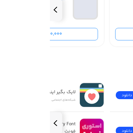
400,000 تومان
لایک بگیر اینستاگرام
دانلود
دانلود
شبکه‌های اجتماعی
Story Font | استوری 
فونت
دانلود
دانلود