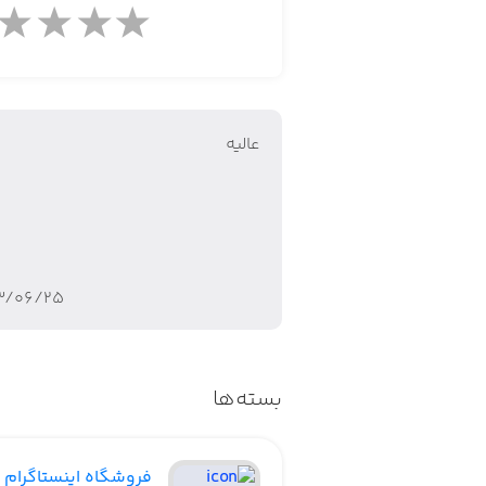
• کامنت دلخواه و رندوم
• بازدید استوری
• شیر اینستاگرام
عالیه
• سیو اینستاگرام
• ریچ و ایمپرشن اینستاگرام
• خدمات تلگرام
۳/۰۶/۲۵
• خدمات تیک تاک
• خدمات یوتیوب
بسته‌ها
• خدمات اسپاتیفای
• خدمات توییچ
فروشگاه اینستاگرام