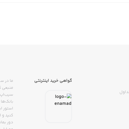
گواهی خرید اینترنتی
ما در سی
منبعی کا
داول
سیب‌اپ م
بانک‌ها 
استور ای
دور بمان