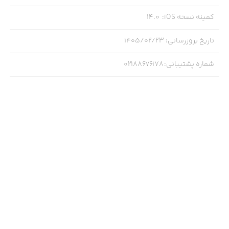
کمینه نسخه iOS
:
14.0
تاریخ بروزرسانی
:
۱۴۰۵/۰۲/۲۳
شماره پشتیبانی
:
02188676178