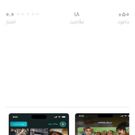
0.0
18
50+
دانلود
مگابایت
امتیاز