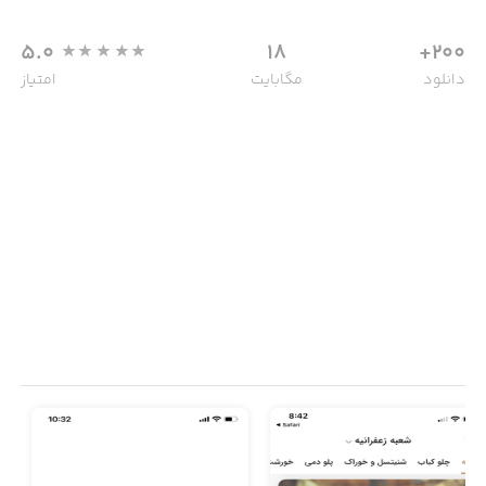
5.0
18
200+
دانلود
مگابایت
امتیاز