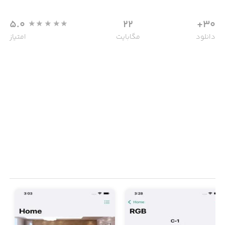
5.0
22
30+
دانلود
مگابایت
امتیاز