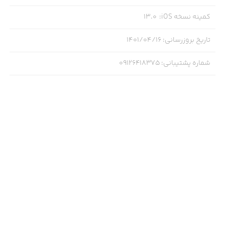
کمینه نسخه iOS
:
13.0
تاریخ بروزرسانی
:
۱۴۰۱/۰۴/۱۶
شماره پشتیبانی
:
09126418375