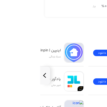
0
٪
بد
اینپین | inpin
دانلود
دانلود
سبک زندگی
یادآور چک ۲
دانلود
دانلود
امور ‌مالی