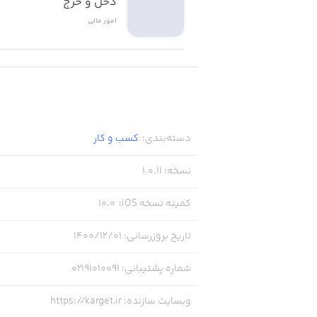
دخل و خرج
امور ‌مالی
دسته‌بندی
:
کسب‌ و ‌کار
نسخه
:
1.0.11
کمینه نسخه iOS
:
10.0
تاریخ بروزرسانی
:
۱۴۰۰/۱۲/۰۱
شماره پشتیبانی
:
02191010091
وبسایت سازنده
:
https://karget.ir