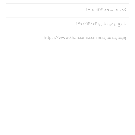
مراقبت پوست
کمینه نسخه iOS
:
13.0
تاریخ بروزرسانی
:
۱۴۰۲/۱۲/۰۲
مادر و کودک: بهداشت و حمام کودک، انواع عطر کودک،
پوشاک و لوازم مراقبتی کودک
وبسایت سازنده
:
https://www.khanoumi.com
مزایای استفاده از اپلیکیشن خانومی:
• امکان جستجوی راحت بین ۶۰۰۰۰ کالای آرایشی بهداشتی،
عطر و ادکلن و...
• اطلاع سریع از جشنواره‌ها، تخفیف‌های روزانه و حراج‌های
فصلی
• پیگیری سفارشات از طریق اپلیکیشن
• تضمین اصالت کالا