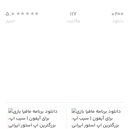
5.0
117
200+
دانلود
مگابایت
امتیاز