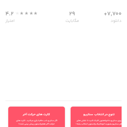
4.2
29
7,700+
دانلود
مگابایت
امتیاز