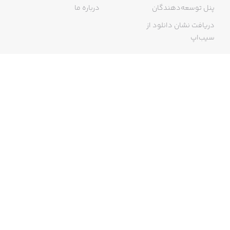
پنل توسعه‌دهندگان
درباره ما
دریافت نشان دانلود از
سیب‌اپ
گواهی خرید اینترنتی
ما در سیب‌اپ، بزرگ‌ترین و سریع‌ترین اپ استور ایرانی، تلاش می‌کنیم به
منبعی کاملی از اپلیکیشن‌های ایرانی آیفون دسترسی داشته باشید. با
سیب‌اپ محدودیتی برای دریافت اپلیکیشن‌های ایرانی از جمله موبایل
بانک‌ها نخواهید داشت و می‌توانید از کار با آیفون خود لذت ببرید. در اپ