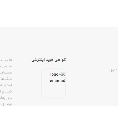
گواهی خرید اینترنتی
ما در سی
منبعی کا
داول
سیب‌اپ م
بانک‌ها 
استور ای
دور بمان
موبایل ب
(روبیکا، 
mail tool made to help you get more done when it matters. 
تپسی، آ