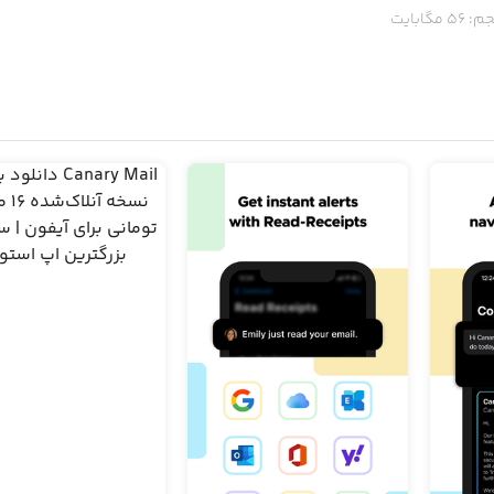
م:
56
مگابایت