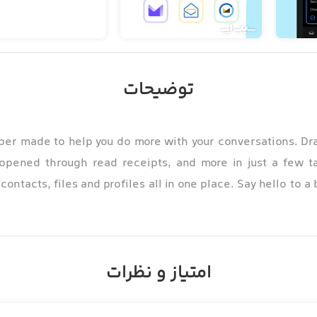
توضیحات
er made to help you do more with your conversations. Draf
pened through read receipts, and more in just a few ta
ntacts, files and profiles all in one place. Say hello to a 
امتیاز و نظرات
 with just a tap thanks to our AI generated suggestions. W
m drafts that Canary saves when frequently used. Our A
ents, and send you smart notifications for only the mo