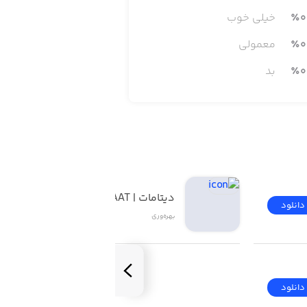
0
٪
خیلی خوب
0
٪
معمولی
0
٪
بد
Safely send emails with end to end 
of your emails with universal accou
inbox and set up your favorites for
دیتامات | DATAMAAT
دانلود
دانلود
بهره‌وری
دانلود