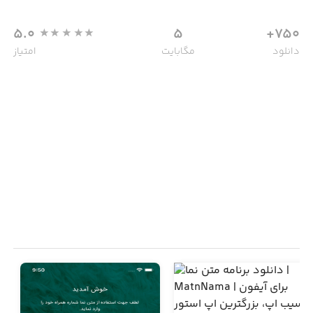
5.0
5
750+
دانلود
مگابایت
امتیاز