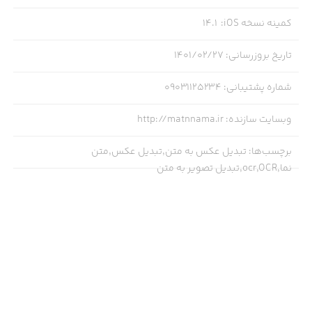
کمینه نسخه iOS
:
14.1
تاریخ بروزرسانی
:
۱۴۰۱/۰۲/۲۷
شماره پشتیبانی
:
09031125234
وبسایت سازنده
:
http://matnnama.ir
برچسب‌ها
:
تبدیل عکس به متن,تبدیل عکس,متن
نما,ocr,OCR,تبدیل تصویر به متن