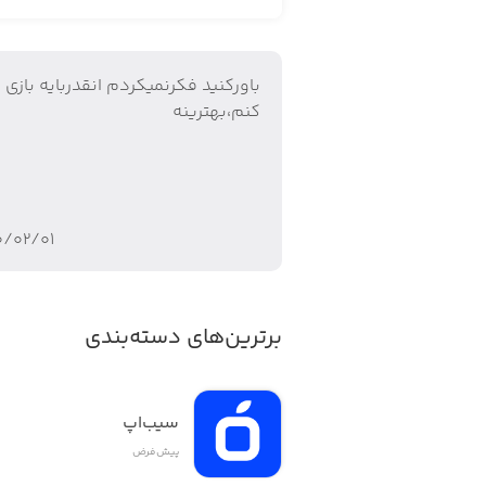
باورکنید فکرنمیکردم انقدربایه بازی 
ONLINE MULTIPLAYER BATTLES
کنم،بهترینه
iends (or random strangers) with rage
win coins and unlock epic characters!
۰/۰۲/۰۱
NAMIC BATTLE ARENA ENVIRONMENT
GIZED, you’ll have to deal with some
برترین‌های دسته‌بندی
iding explosive gas pipes. Not your
 this intense platform fighting game.
سیب‌اپ
پیش‌فرض