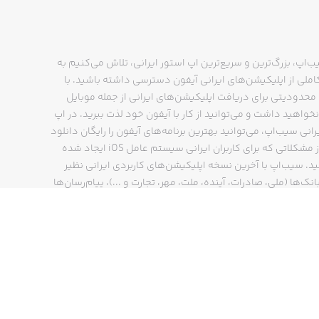
put t
ب‌اپ، بزرگ‌ترین و سریع‌ترین اپ استور ایرانی، تلاش می‌کنیم به
Leave other boring MOBA games to th
ملی از اپلیکیشن‌های ایرانی آیفون دسترسی داشته باشید. با
حدودیتی برای دریافت اپلیکیشن‌های ایرانی از جمله موبایل
نخواهید داشت و می‌توانید از کار با آیفون خود لذت ببرید. در اپ
رانی سیب‌اپ، می‌توانید بهترین برنامه‌های آیفون را رایگان دانلود
کنید و از مشکلاتی که برای کاربران ایرانی سیستم عامل iOS ایجاد شده
„The city is not a human zoo, it’s a
ید. سیب‌اپ با آخرین نسخه اپلیکیشن‌های کاربردی ایرانی نظیر
انک‌ها (ملی، صادرات، آینده، ملت، مهر، تجارت و ...)، پیام‌رسان‌ها
ایتا، بله و ...)، مسیریاب‌ها (نشان، بلد و ...)، دیجی کالا، اسنپ،
پ و… پاسخگوی تمام نیازهای شما است. فرایند دانلود و نصب
‌های آیفون در اپ استور ایرانی سیب‌اپ سریع و ساده است و
Mayhem Combat is free to download a
چند کلیک انجام می‌شود.
use this feature, 