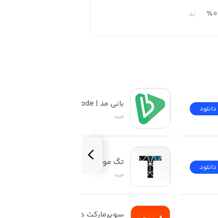
0
٪
بد
بانی مد | Banimode
دانلود
دانلود
خرید
تگ موند | TAGMOND
دانلود
دانلود
خرید
سوپرمارکت دیجی‌کالا برای 