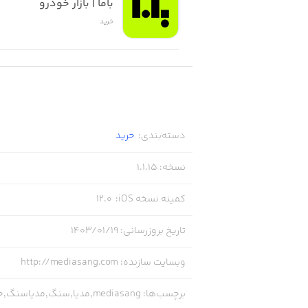
باما | بازار خودرو
خرید
دسته‌بندی
:
خرید
نسخه
:
1.1.15
کمینه نسخه iOS
:
12.0
تاریخ بروزرسانی
:
۱۴۰۳/۰۱/۱۹
وبسایت سازنده
:
http://mediasang.com
برچسب‌ها
:
mediasang,مدیا,سنگ,مدیاسنگ,خرید سنگ,سنگ ساختمانی