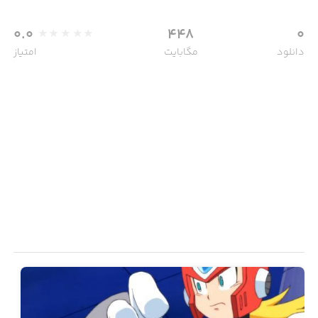
0.0
448
0
دانلود
مگابایت
امتیاز