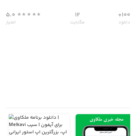
5.0
12
100+
دانلود
مگابایت
امتیاز