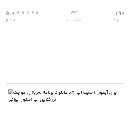
5.0
221
90+
دانلود
مگابایت
امتیاز