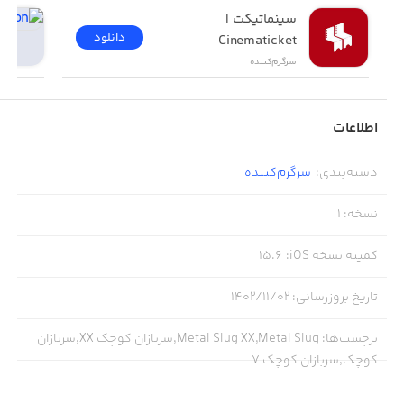
سینماتیکت | 
دانلود
Cinematicket
سرگرم‌کننده
اطلاعات
دسته‌بندی
:
سرگرم‌کننده
نسخه
:
1
کمینه نسخه iOS
:
15.6
تاریخ بروزرسانی
:
۱۴۰۲/۱۱/۰۲
برچسب‌ها
:
Metal Slug XX,Metal Slug,سربازان کوچک XX,سربازان
کوچک,سربازان کوچک 7