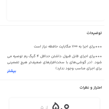
توضیحات
***برای اجرا به ۷۰۰ مگابایت حافظه‌ نیاز است
***برای اجرای قابل قبول داشتن حداقل ۴ گیگ رم توصیه می
شود. (در گوشی‌های با سخت‌افزارهای ضعیف‌تر هیچ تضمینی
برای اجرای مناسب وجود ندارد)
بیشتر
امتیاز و نظرات
Metal Slug XX اضافه شده جدید به سری معروف Metal Slug
است که تمام شکوه تجربه بازی و غیره را به تصویر می‌کشد.
شخصیت‌های Classic Metal Slug برای مقابله با ژنرال موردن و
5.0
ارتش شورشی جدید و بهبود یافته‌اش بازمی‌گردند. با سبک و
از ۵