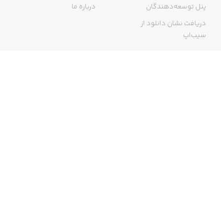
پنل توسعه‌دهندگان
درباره ما
دریافت نشان دانلود از
سیب‌اپ
گواهی خرید اینترنتی
ما در سیب‌اپ، بزرگ‌ترین و سریع‌ترین اپ استور ایرانی، تلاش می‌کنیم به
منبعی کاملی از اپلیکیشن‌های ایرانی آیفون دسترسی داشته باشید. با
سیب‌اپ محدودیتی برای دریافت اپلیکیشن‌های ایرانی از جمله موبایل
بانک‌ها نخواهید داشت و می‌توانید از کار با آیفون خود لذت ببرید. در اپ