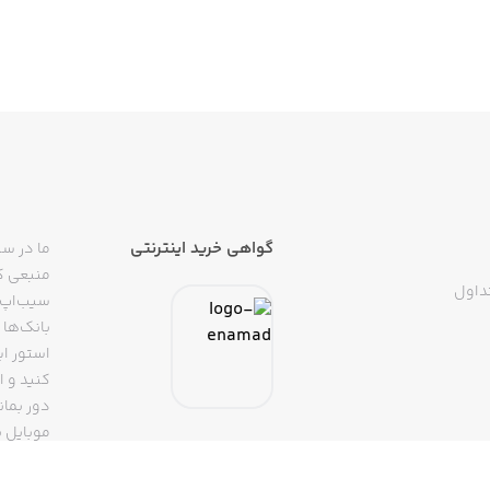
گواهی خرید اینترنتی
ما در سی
منبعی کا
داول
سیب‌اپ م
بانک‌ها 
استور ای
دور بمان
موبایل ب
(روبیکا، 
تپسی، آ