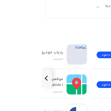
0
٪
بد
ردیاب خودرو رادشید
دانلود
دانلود
مسیر‌یابی
موقعیت یاب توسعه مدیا 
| gps_location
دانلود
دانلود
مسیر‌یابی