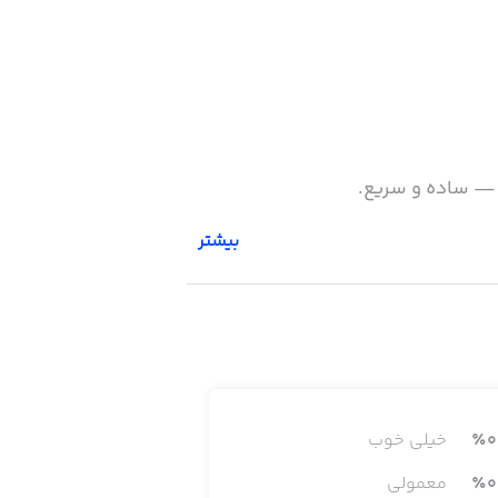
ه — ساده و سریع.
بیشتر
0
٪
خیلی خوب
0
٪
معمولی