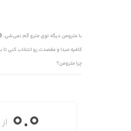
با مترومن دیگه توی مترو گم نمی‌شی. 
کافیه مبدا و مقصدت رو انتخاب کنی تا 
چرا مترومن؟
• کاملاً آفلاین کار می‌کنه؛ بدون نیاز به ا
0.0
• نقشه‌ی کامل و خوانای خطوط مترو تهرا
از ۵