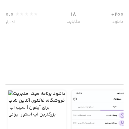
0.0
18
200+
دانلود
مگابایت
امتیاز