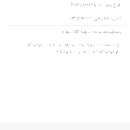
رو گزارش کنید و یا سوالات خودتون رو از ما بپرسید:
تاریخ بروزرسانی
:
۱۴۰۴/۰۲/۰۷
09228190415
شماره پشتیبانی
:
03191690632
وبسایت سازنده
:
https://MiKapp.ir
❌راستی اگر از ورژن قبلی میک استفاده میکردی قبل از ورود
به نسخه جدید، حتما با پشتیبانی تماس بگیرید.❌
برچسب‌ها
:
کسب و کار,مدیریت,افزایش فروش,فروشگاه
ساز,فروشگاه آنلاین,مدیریت فروشگاه