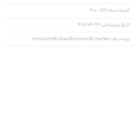
کمینه نسخه iOS
:
12.0
تاریخ بروزرسانی
:
۱۴۰۱/۰۴/۲۶
برچسب‌ها
:
microsum,Micfava,Microsum,Microafzar