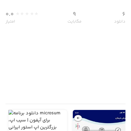
0.0
9
6
دانلود
مگابایت
امتیاز