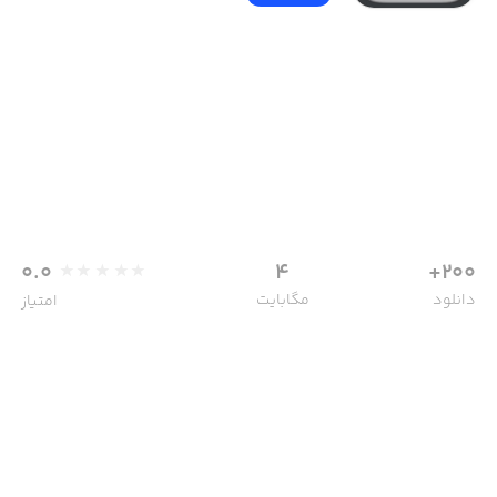
0.0
4
200+
دانلود
مگابایت
امتیاز