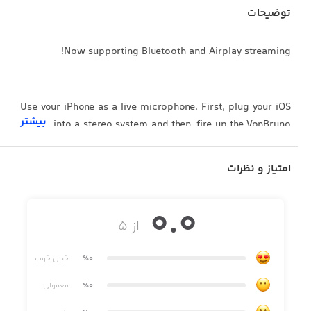
توضیحات
Now supporting Bluetooth and Airplay streaming!
Use your iPhone as a live microphone. First, plug your iOS
بیشتر
device into a stereo system and then, fire up the VonBruno
Microphone app. Get everyone's attention, sing along with
your music collection, host a game-show in your living
امتیاز و نظرات
room.
0.0
از ۵
Features you’ll love:
• Easy on off switch
٪0
خیلی خوب
• Swipe up or down to adjust volume
٪0
معمولی