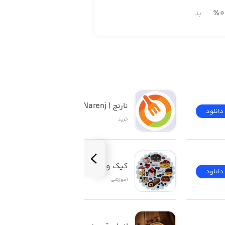
0
٪
بد
نارنج | Narenj
دانلود
دانلود
خرید
کیک و شیرینی
دانلود
دانلود
آموزشی