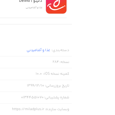
دلینو | Delino
غذا و آشامیدنی
- بررسی جزئیات و مواد اولیه و توضیحات
- نمایش لیست سفارشات شما با جزئیات
دسته‌بندی
:
غذا و آشامیدنی
- امکان ثبت توضیحات برای سفارش
نسخه
:
284
کمینه نسخه iOS
:
10.0
تلفن پشتیبانی کترینگ میلاد: 01344551070
تاریخ بروزرسانی
:
۱۳۹۹/۱۲/۱۰
شماره پشتیبانی
:
01344551070
وبسایت سازنده
:
https://miladplus.ir