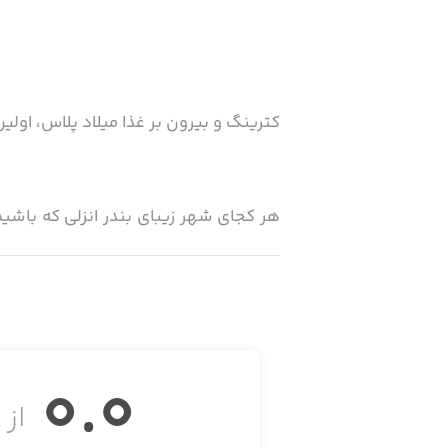
کترینگ و بیرون بر غذا میلاد پلاس، اولین
هر کجای شهر زیبای بندر انزلی که باشید
تحویل را انتخاب کنید، و بعد با خیال آس
وب سایت کترینگ میلاد راه حل آسان برای 
و همه جا می توانید غذاهای متنوع ایران
0.0
از ۵