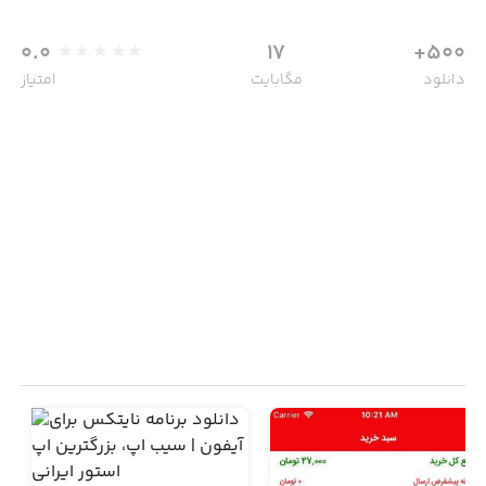
0.0
17
500+
دانلود
مگابایت
امتیاز