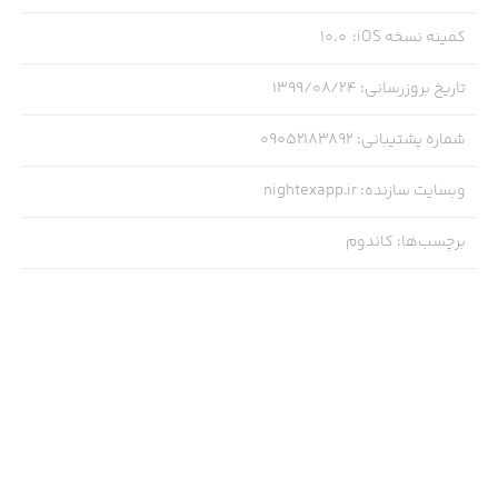
کمینه نسخه iOS
:
10.0
تاریخ بروزرسانی
:
۱۳۹۹/۰۸/۲۴
شماره پشتیبانی
:
09052183892
وبسایت سازنده
:
nightexapp.ir
برچسب‌ها
:
کاندوم