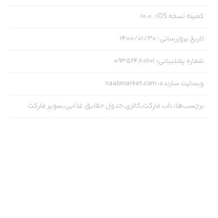
کمینه نسخه iOS
:
10.0
تاریخ بروزرسانی
:
۱۴۰۰/۰۱/۳۰
شماره پشتیبانی
:
09352480601
وبسایت سازنده
:
naabmarket.com
برچسب‌ها
:
ناب مارکت,کالری,جدول حقایق غذایی,سوپر مارکت