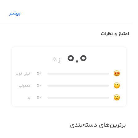
بیشتر
امتیاز و نظرات
0.0
از ۵
٪0
خیلی خوب
٪0
معمولی
٪0
بد
برترین‌های دسته‌بندی