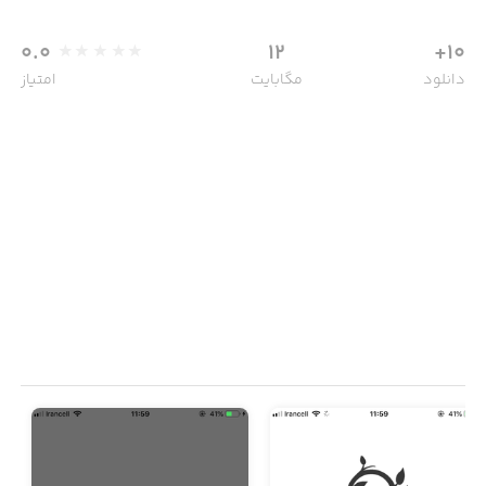
0.0
12
10+
دانلود
مگابایت
امتیاز