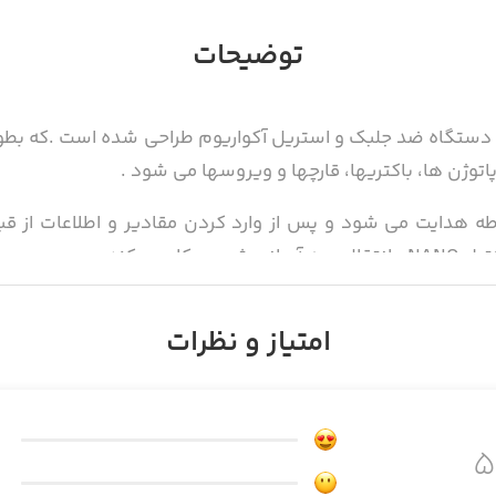
توضیحات
NANO+steril برای کنترل دستگاه ضد جلبک و استریل آکواریوم طراحی شده است
توژن ها، باکتریها، قارچها و ویروسها می شود .
 می کند.
امتیاز و نظرات
 کارکرد و داده ها بدون اتصال به دستگاه