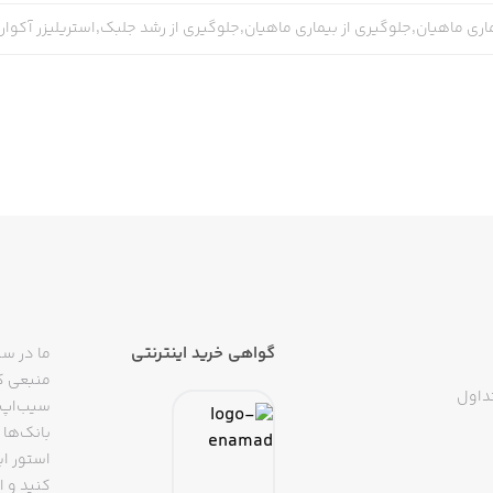
اری ماهیان,جلوگیری از بیماری ماهیان,جلوگیری از رشد جلبک,استریلیزر آکوا
گواهی خرید اینترنتی
ما در سی
منبعی کا
داول
سیب‌اپ م
بانک‌ها 
استور ای