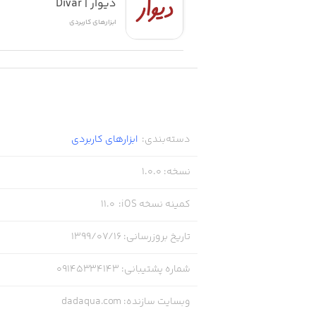
دیوار | Divar
ابزار‌های کاربردی
دسته‌بندی
:
ابزار‌های کاربردی
نسخه
:
1.0.0
کمینه نسخه iOS
:
11.0
تاریخ بروزرسانی
:
۱۳۹۹/۰۷/۱۶
شماره پشتیبانی
:
09145334143
وبسایت سازنده
:
dadaqua.com