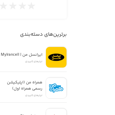
○ config شدن سریع و سرعت پردازش بسیار بالا
ویژگی دستگاه dad aqua
برترین‌های دسته‌بندی
○ جلوگیری و از بین بردن بیماری ماهیان
○ جلوگیری از رشد جلبک
ایرانسل من | MyIrancell
ابزار‌های کاربردی
○ کاهش استفاده ازمواد ضدعفونی کنند
○ شفاف سازی آب
همراه من (اپلیکیشن 
رسمی همراه اول)
○ افزایش سطح اکسیژن محلول در آب
ابزار‌های کاربردی
○ کاهش مرگ و میر ماهیان