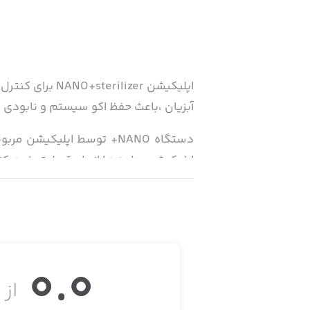
اپلیکیشن izer
آبزیان ،باعث حفظ اکو سیستم و نابودی پا
اپلیکیشن ،داده ها از طریق بلوتوث به کنترلر NANO+ انتقال و به آسانی شروع بکار
ویژگی اپلیکیشن:
○ قابلیت هدایت چند دستگاه DAD AQUA توسط اپلیکیشن NANO+sterilizer
0.0
از ۵
○ ذخیره داده ها و مشاهده آخرین وضعیت