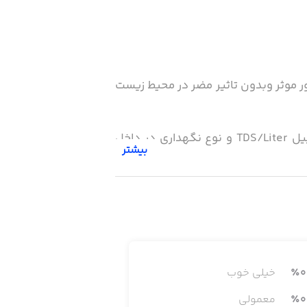
 .که بطور موثر وبدون تاثیر مضر در محیط زیست
دستگاه NANO+ توسط اپلیکیشن مربوطه هدایت می شود و پس از وارد کردن مقادیر و اطلاعات از قبیل TDS/Liter و نوع نگهداری در داخل
بیشتر
0
٪
خیلی خوب
0
٪
معمولی