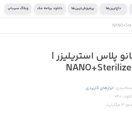
داغ‌ترین‌ها
پرفروش‌ترین‌ها
دانلود برنامه مک
وبلاگ سیب‌اپ
انو پلاس استریلیزر |
NANO+Sterilize
ته‌بندی:
ابزار‌های کاربردی
نلود:
40+
م:
12
مگابایت