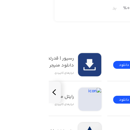
0
٪
بد
رسیور | قدرتمندترین 
دانلود منیجر iOS
دانلود
دانلود
ابزار‌های کاربردی
رایتل من | My Rightel
دانلود
دانلود
ابزار‌های کاربردی