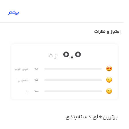
بیشتر
امتیاز و نظرات
0.0
از ۵
٪0
خیلی خوب
٪0
معمولی
٪0
بد
برترین‌های دسته‌بندی