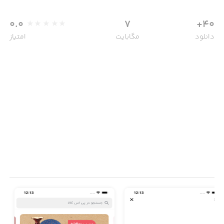
0.0
7
40+
دانلود
مگابایت
امتیاز