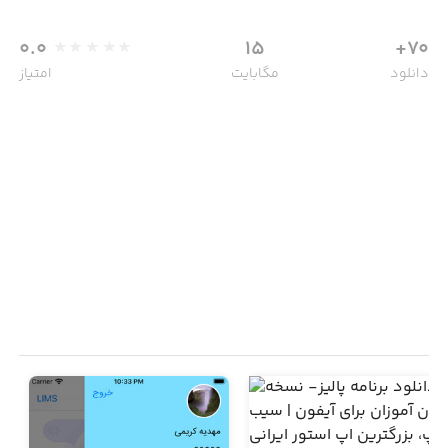
0.0
15
70+
دانلود
مگابایت
امتیاز