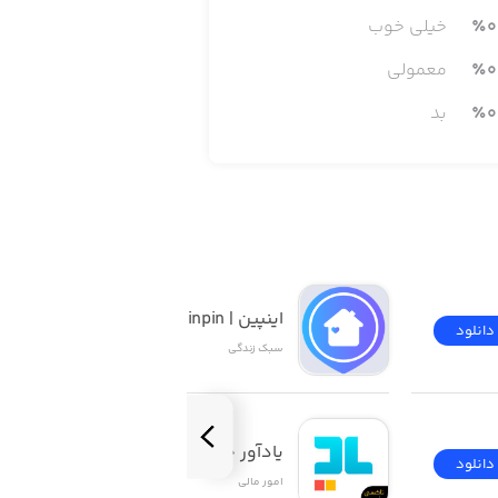
0
٪
خیلی خوب
0
٪
معمولی
0
٪
بد
اینپین | inpin
دانلود
دانلود
سبک زندگی
یادآور چک ۲
دانلود
دانلود
امور ‌مالی