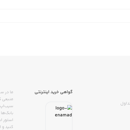
گواهی خرید اینترنتی
ما در سی
منبعی کا
داول
سیب‌اپ م
بانک‌ها 
استور ای