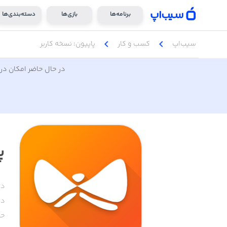
برنامه‌ها
بازی‌ها
دسته‌بندی‌ها
chevron_left
chevron_left
سیب‌اپ
کسب‌ و ‌کار
پاپیون: نسخه کاربر
در حال حاضر امکان دری
پ
دس
دا
حج