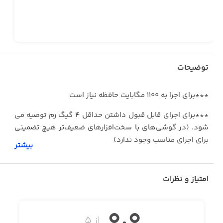
توضیحات
***برای اجرا به ۱۱۰۰ مگابایت حافظه‌ نیاز است
***برای اجرای قابل قبول داشتن حداقل ۴ گیگ رم توصیه می
شود. (در گوشی‌های با سخت‌افزارهای ضعیف‌تر هیچ تضمینی
برای اجرای مناسب وجود ندارد)
بیشتر
امتیاز و نظرات
Patapon ۲ یک بازی ویدئویی است که در سال ۲۰۰۸ توسط
Pyramid و Japan Studio توسعه یافته و توسط Sony
Computer Entertainment برای PlayStation Portable (PSP)
0.0
منتشر شده است. این یک دنباله مستقیم برای Patapon است
از ۵