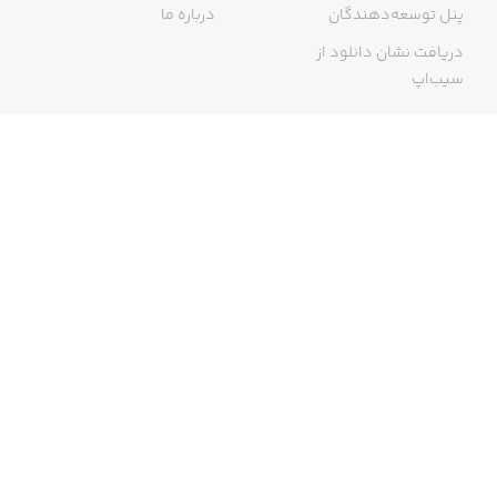
پنل توسعه‌دهندگان
درباره ما
دریافت نشان دانلود از
سیب‌اپ
گواهی خرید اینترنتی
ما در سیب‌اپ، بزرگ‌ترین و سریع‌ترین اپ استور ایرانی، تلاش می‌کنیم به
منبعی کاملی از اپلیکیشن‌های ایرانی آیفون دسترسی داشته باشید. با
سیب‌اپ محدودیتی برای دریافت اپلیکیشن‌های ایرانی از جمله موبایل
بانک‌ها نخواهید داشت و می‌توانید از کار با آیفون خود لذت ببرید. در اپ