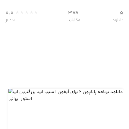
0.0
378
5
دانلود
مگابایت
امتیاز