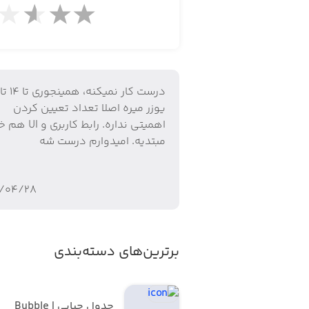
اما قوانین بازی...
در صفحه اول شما باید تنظیمات بازی را 
درست کار نمیکنه، همینجوری تا ۱۴ تا
منوی کشویی به سادگی تعداد بازیکنان مورد نظر خودتان را ا
یوزر میره اصلا تعداد تعیین کردن
اهمیتی نداره. رابط کاربر
مبتدیه. امیدوارم درست شه
مرحله دوم انتخاب تعداد اسپای ها میباشد که فقط ۱ یا ۲ نفر میتوانند این ش
۱/۰۴/۲۸
گزینه سوم هم مدت زمان بازی است که شر
بازی میباشید!
برترین‌های دسته‌بندی
جدول حبابی | Bubble