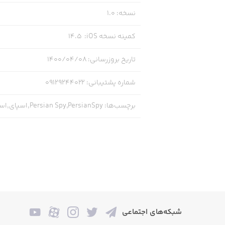
نسخه
:
1.0
کمینه نسخه iOS
:
14.5
تاریخ بروزرسانی
:
۱۴۰۰/۰۴/۰۸
شماره پشتیبانی
:
09129244022
برچسب‌ها
:
Persian Spy,PersianSpy,اسپای,اسپای فارسی,بازی
شبکه‌های اجتماعی