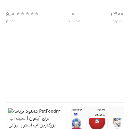
5.0
0
300+
دانلود
مگابایت
امتیاز