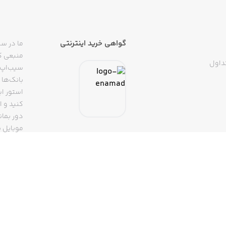
گواهی خرید اینترنتی
ما در سی
منبعی کا
داول
سیب‌اپ م
بانک‌ها 
استور ای
دور بمان
موبایل ب
(روبیکا، 
تپسی، آ
اپلیکیشن
تنها با 
سیب‌اپ، بزرگ‌ترین اپ استور ایرانی