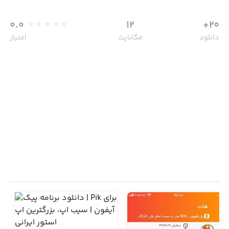
0.0
12
20+
دانلود
مگابایت
امتیاز