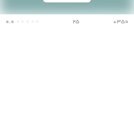
0.0
25
350+
دانلود
مگابایت
امتیاز