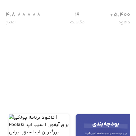
4.8
19
5,400+
دانلود
مگابایت
امتیاز