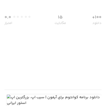
0.0
15
100+
دانلود
مگابایت
امتیاز