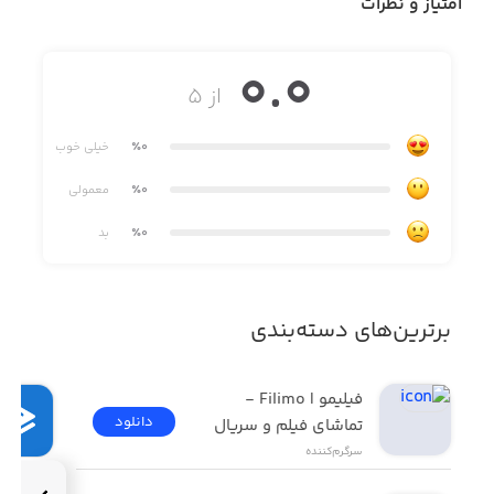
پشت دسته ی بازی می پرد. بعد از هر پرش منتظر شارژ شدن
امتیاز و نظرات
مجدد ذره شوید. با جمع آوری ذرات کوچکتر امتیاز جمع کنید. با
استفاده از ذره های کوچک جمع آوری شده ذره های بزرگ
0.0
متفاوتی برای استفاده بدست خواهید آورد.
از ۵
٪0
خیلی خوب
٪0
معمولی
٪0
بد
برترین‌های دسته‌بندی
فیلیمو | Filimo - 
دانلود
تماشای فیلم و سریال
سرگرم‌کننده