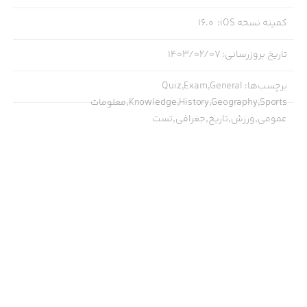
کمینه نسخه iOS
:
16.0
تاریخ بروزرسانی
:
۱۴۰۳/۰۲/۰۷
برچسب‌ها
:
Quiz,Exam,General
Knowledge,History,Geography,Sports,معلومات
عمومی,ورزش,تاریخ,جغرافی,تست