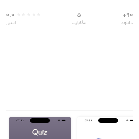
0.0
5
90+
دانلود
مگابایت
امتیاز