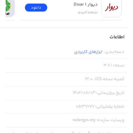
دیوار | Divar
دانلود
ابزار‌های کاربردی
اطلاعات
دسته‌بندی
:
ابزار‌های کاربردی
نسخه
:
3.6.1
کمینه نسخه iOS
:
13.0
تاریخ بروزرسانی
:
۱۴۰۲/۰۸/۰۳
شماره پشتیبانی
:
05137177
وبسایت سازنده
:
radargps.org