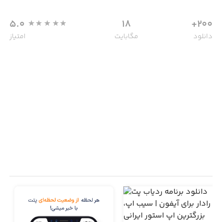
5.0
18
200+
دانلود
مگابایت
امتیاز