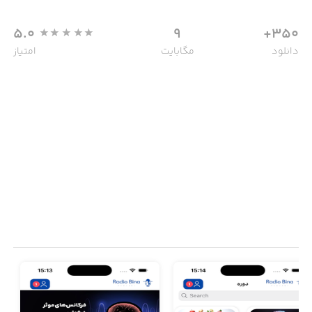
5.0
9
350+
دانلود
مگابایت
امتیاز