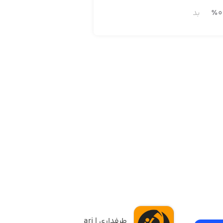
0
٪
بد
طرفداری | Tarafdari