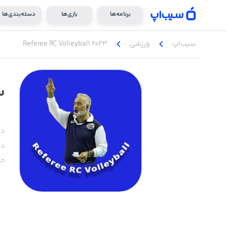
برنامه‌ها
بازی‌ها
دسته‌بندی‌ها
chevron_left
chevron_left
سیب‌اپ
ورزشی
Referee RC Volleyball 2023
3
دس
دا
حج