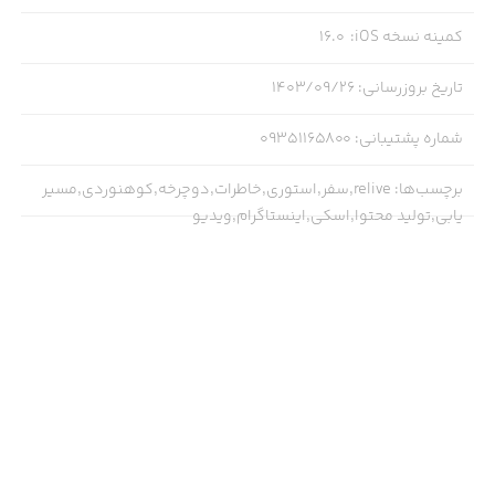
کمینه نسخه iOS
:
16.0
تاریخ بروزرسانی
:
۱۴۰۳/۰۹/۲۶
شماره پشتیبانی
:
09351165800
برچسب‌ها
:
relive,سفر,استوری,خاطرات,دوچرخه,کوهنوردی,مسیر
یابی,تولید محتوا,اسکی,اینستاگرام,ویدیو