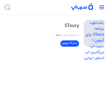
SToury
دسته‌بندی
:
سفر
49,000 تومان