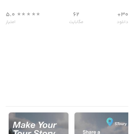
5.0
62
30+
دانلود
مگابایت
امتیاز