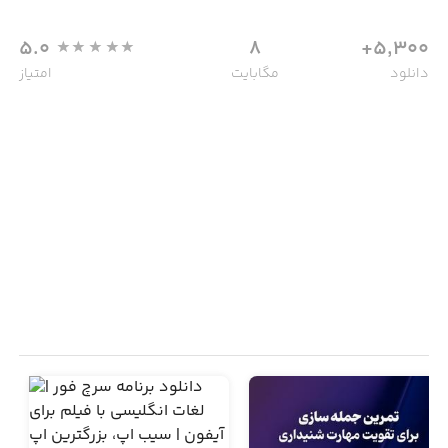
5.0
8
5,300+
دانلود
مگابایت
امتیاز