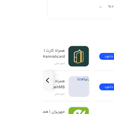
0
٪
بد
همراه کارت | 
Hamrahcard
دانلود
دانلود
امور ‌مالی
همراه بانک سپه | 
SepahMB
دانلود
دانلود
امور ‌مالی
مهریران | همراه‌ بانک 