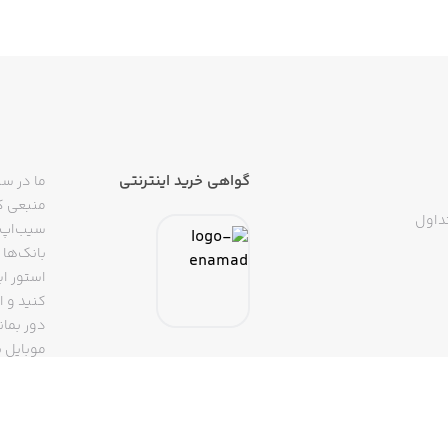
گواهی خرید اینترنتی
ما در سی
منبعی کا
داول
سیب‌اپ م
بانک‌ها 
استور ای
دور بمان
موبایل ب
(روبیکا، 
تپسی، آ
اپلیکیشن
تنها با 