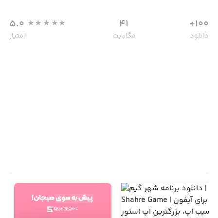
5.0
41
100+
دانلود
مگابایت
امتیاز