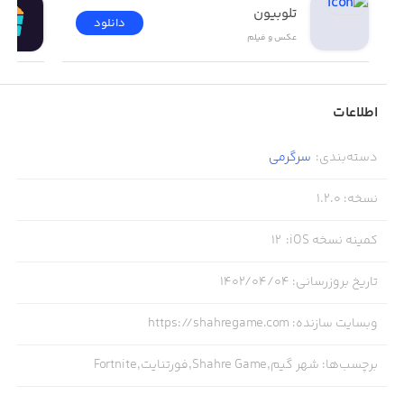
تلوبیون
دانلود
عکس و فیلم
اطلاعات
دسته‌بندی
:
سرگرمی
نسخه
:
1.2.0
کمینه نسخه iOS
:
12
تاریخ بروزرسانی
:
۱۴۰۲/۰۴/۰۴
وبسایت سازنده
:
https://shahregame.com
برچسب‌ها
:
شهر گیم,Shahre Game,فورتنایت,Fortnite