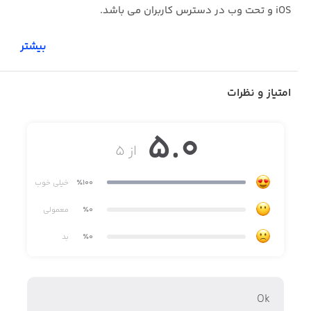
iOS و تحت وب در دسترس کاربران می باشد.
بیشتر
امتیاز و نظرات
5.0
از ۵
٪100
خیلی خوب
٪0
معمولی
٪0
بد
Ok