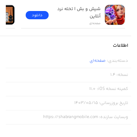
شیش و بش | تخته نرد 
دانلود
آنلاین
صفحه‌ای
اطلاعات
دسته‌بندی
:
صفحه‌ای
نسخه
:
1.4
کمینه نسخه iOS
:
11.0
تاریخ بروزرسانی
:
۱۴۰۳/۰۵/۱۵
وبسایت سازنده
:
https://shabrangmobile.com