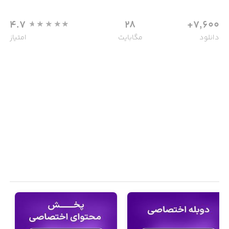
4.7
28
7,600+
دانلود
مگابایت
امتیاز